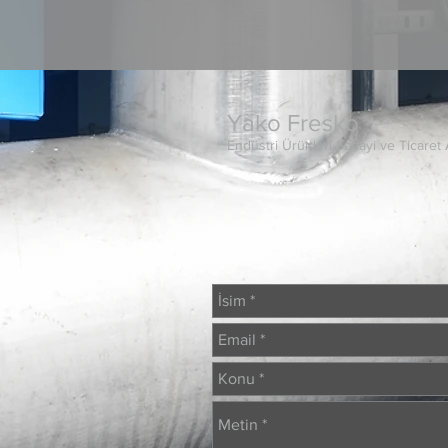
Yako Fresko
Endüstri Ürünleri Sanayi ve Ticaret 