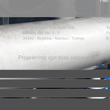
Faks:
Adnan Saygun Cad. Uydu Sok.
Te
Gündeş Apt. No: 4 / 3
Fa
A.Ş.
34340 - Beşiktaş - İstanbul / Türkiye
E-
Projeleriniz için bize ulaşınız.