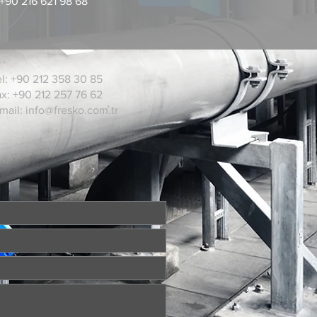
 +90 216 621 98 68
l: +90 212 358 30 85
x: +90 212 257 76 62
mail:
info@fresko.com.tr