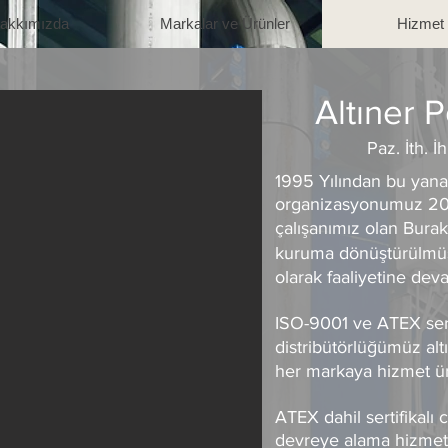
akkımızda
Markalar ve Ürünler
Hizmet
Altıner 
Paz. İth. İh
1995 Yılından bu yana
organizasyonumuz 2014
çalışanımız olan Burak
kuruma dönüştürülmüş 
olarak faaliyetine de
ISO-9001 ve ATEX serti
distribütörlüğümüz alt
her markaya hizmet ü
​ATEX dahil sertifikalı
devreye alama hizmetl