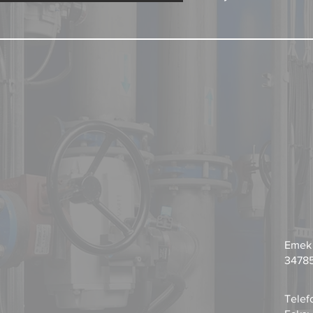
Emek
34785
Telef