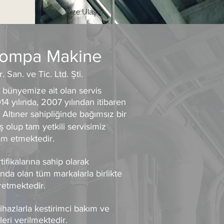
Bize Ulaşın
Pompa
Makine
r. San. ve Tic. Ltd. Şti.
 bünyemize ait olan servis
 yılında, 2007 yılından itibaren
 Altıner sahipliğinde bağımsız bir
olup tam yetkili servisimiz
vam etmektedir.
fikalarına sahip olarak
ında olan tüm markalarla birlikte
retmektedir.
 cihazlarla kestirimci bakım ve
eri verilmektedir.