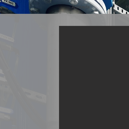
Anasayfa
H